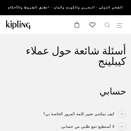
انتقل
الشحن الدولي - البحرين والكويت وعُمان - *تطبق الشروط والأحكام
إلى
المحتوى
يبحث
التنقل في الموقع
عربة التسوق
أسئلة شائعة حول عملاء
كيبلينج
حسابي
كيف يمكنني تغيير كلمة المرور الخاصة بي؟
لا أستطيع تتبع طلبي من حسابي.